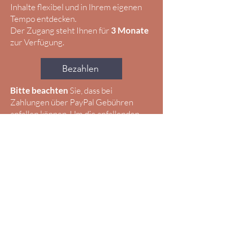
Inhalte flexibel und in Ihrem eigenen
Tempo entdecken.
Der Zugang steht Ihnen für
3 Monate
zur Verfügung.
Bezahlen
Bitte beachten
Sie, dass bei
Zahlungen über PayPal Gebühren
anfallen können. Um die anfallenden
Gebühren von 5 % zu berücksichtigen,
passen Sie bitte den zu zahlenden
Betrag entsprechend an. Alternativ
können Sie eine andere
Zahlungsmethode wählen. Vielen Dank
für Ihr Verständnis!​
Wenn Sie eine Überweisung per Bank
vornehmen möchten, kontaktieren Sie