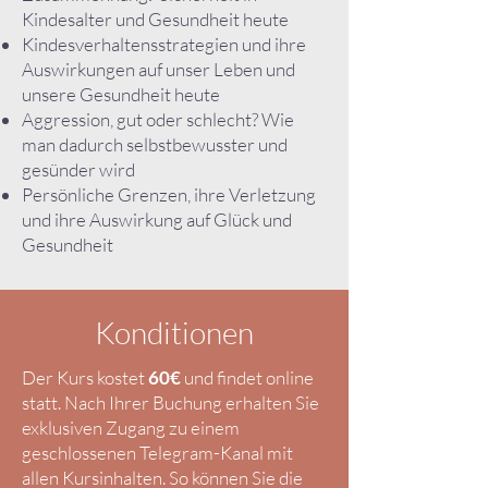
Kindesalter und Gesundheit heute
Kindesverhaltensstrategien und ihre
Auswirkungen auf unser Leben und
unsere Gesundheit heute
Aggression, gut oder schlecht? Wie
man dadurch selbstbewusster und
gesünder wird
Persönliche Grenzen, ihre Verletzung
und ihre Auswirkung auf Glück und
Gesundheit
Konditionen
Der Kurs kostet
60€
und findet online
statt. Nach Ihrer Buchung erhalten Sie
exklusiven Zugang zu einem
geschlossenen Telegram-Kanal mit
allen Kursinhalten. So können Sie die