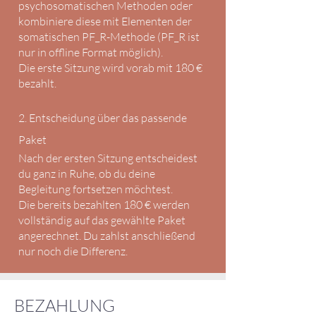
psychosomatischen Methoden oder
kombiniere diese mit Elementen der
somatischen PF_R-Methode (PF_R ist
nur in offline Format möglich).
Die erste Sitzung wird vorab mit 180 €
bezahlt.
2. Entscheidung über das passende
Paket
Nach der ersten Sitzung entscheidest
du ganz in Ruhe, ob du deine
Begleitung fortsetzen möchtest.
Die bereits bezahlten 180 € werden
vollständig auf das gewählte Paket
angerechnet. Du zahlst anschließend
nur noch die Differenz.
BEZAHLUNG