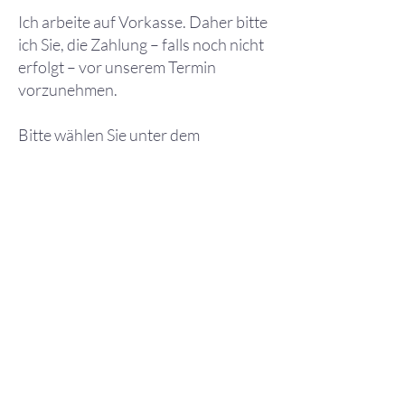
Ich arbeite auf Vorkasse. Daher bitte
ich Sie, die Zahlung – falls noch nicht
erfolgt – vor unserem Termin
vorzunehmen.
Bitte wählen Sie unter dem
folgenden Link eines meiner
Produkte aus oder gehen Sie direkt
zu Zahlung über. Sie können bequem
per PayPal oder Banküberweisung
zahlen.
Hinweis:
Bei kostenpflichtigen
Zahlungsmethode über PayPal trägt
der Kunde die Überweisungsgebühr.
Alternativ können Sie per
Banküberweisung zahlen, dafür