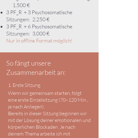
1.500 €
3 PF_R + 3 Psychosomatische
Sitzungen: 2.250 €
3 PF_R + 6 Psychosomatische
Sitzungen: 3.000 €
Nur in offline Format möglich!
So fängt unsere
Zusammenarbeit an:
1. Erste Sitzung
Wenn wir gemeinsam starten, folgt
eine erste Einzelsitzung (70–120 Min.,
je nach Anliegen).
Bereits in dieser Sitzung beginnen wir
mit der Lösung deiner emotionalen und
körperlichen Blockaden. Je nach
deinem Thema arbeite ich mit